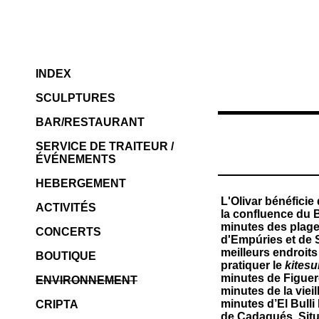
INDEX
SCULPTURES
BAR/RESTAURANT
SERVICE DE TRAITEUR /
ÉVÉNEMENTS
HEBERGEMENT
L'Olivar bénéficie 
ACTIVITÉS
la confluence du B
minutes des plages
CONCERTS
d'Empúries et de 
meilleurs endroits
BOUTIQUE
pratiquer le
kitesu
minutes de Figuere
ENVIRONNEMENT
minutes de la vieil
minutes d’El Bulli
CRIPTA
de Cadaqués. Situ