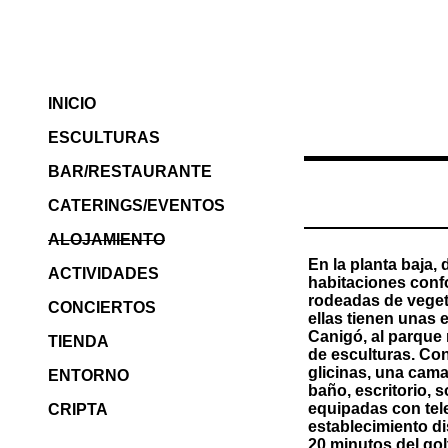
INICIO
ESCULTURAS
BAR/RESTAURANTE
CATERINGS/EVENTOS
ALOJAMIENTO
En la planta baja,
ACTIVIDADES
habitaciones confo
rodeadas de vegeta
CONCIERTOS
ellas tienen unas e
Canigó, al parque n
TIENDA
de esculturas. Co
glicinas, una cam
ENTORNO
baño, escritorio, 
equipadas con telev
CRIPTA
establecimiento di
20 minutos del gol