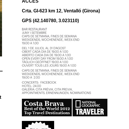
ACCÉS
Crta. GI-623 km 12, Ventalló (Girona)
GPS (42.140780, 3.023110)
t