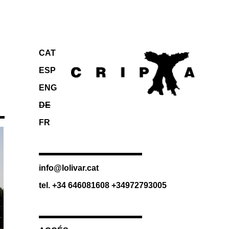
CAT
ESP
ENG
DE
FR
info@lolivar.cat
tel. +34 646081608 +34972793005