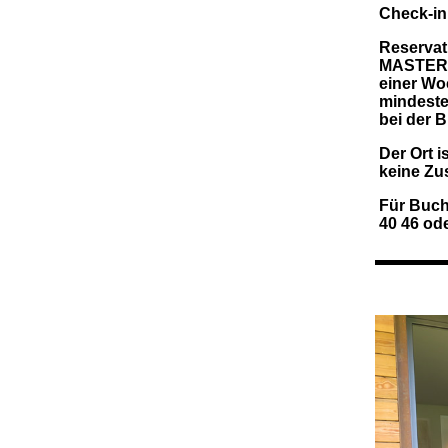
Check-in 
Reservat
MASTERC
einer Wo
mindeste
bei der 
Der Ort i
keine Zus
Für Buchu
40 46 od