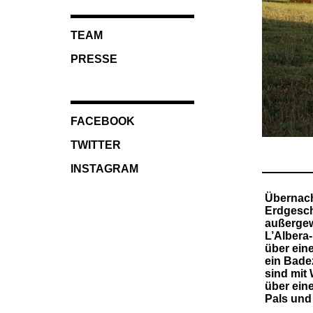
TEAM
PRESSE
FACEBOOK
TWITTER
INSTAGRAM
Übernach
Erdgesch
außergew
L’Albera
über eine
ein Bade
sind mit
über ein
Pals und