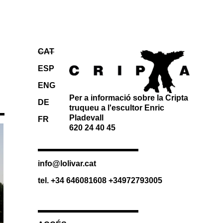
CAT
ESP
ENG
Per a informació sobre la Cripta
DE
truqueu a l'escultor Enric
Pladevall
FR
620 24 40 45
info@lolivar.cat
tel. +34 646081608 +34972793005