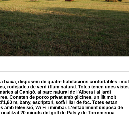
ta baixa, disposem de quatre habitacions confortables i mol
es, rodejades de verd i llum natural. Totes tenen unes viste
nàries al Canigó, al parc natural de l’Albera i al jardí
res. Consten de porxo privat amb glicines, un llit molt
1,80 m, bany, escriptori, sofà i llar de foc. Totes estan
 amb televisió, Wi-Fi i minibar. L'establiment disposa de
Localitzat 20 minuts del golf de Pals y de Torremirona.