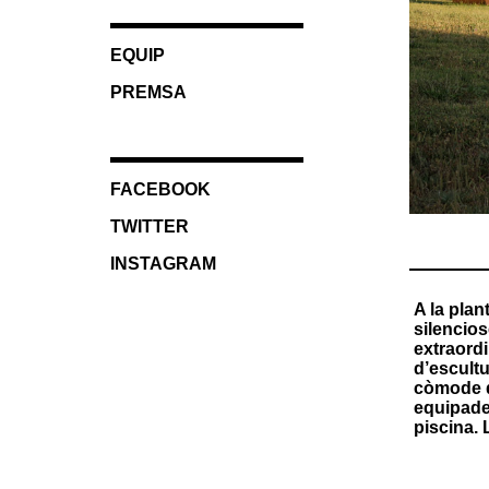
EQUIP
PREMSA
FACEBOOK
TWITTER
INSTAGRAM
A la plan
silencios
extraordi
d’escultu
còmode d’
equipades
piscina. 