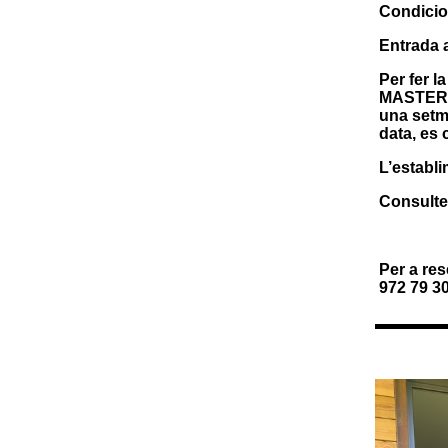
Condicio
Entrada a
Per fer l
MASTERCA
una setma
data, es 
L’establ
Consulteu
Per a res
972 79 30