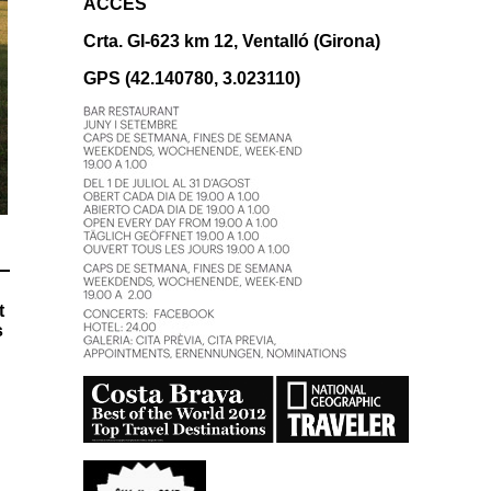
ACCÉS
Crta. GI-623 km 12, Ventalló (Girona)
GPS (42.140780, 3.023110)
t
s