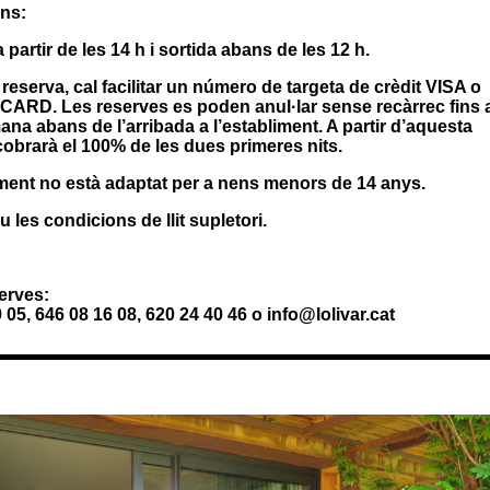
ns:
 partir de les 14 h i sortida abans de les 12 h.
a reserva, cal facilitar un número de targeta de crèdit VISA o
RD. Les reserves es poden anul·lar sense recàrrec fins 
na abans de l’arribada a l’establiment. A partir d’aquesta
cobrarà el 100% de les dues primeres nits.
iment no està adaptat per a nens menors de 14 anys.
 les condicions de llit supletori.
erves:
 05, 646 08 16 08, 620 24 40 46 o info@lolivar.cat